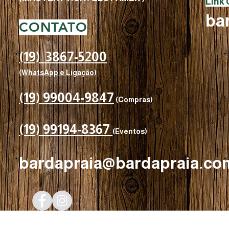
​Link
ba
CONTATO
(19) 3867-5200
(WhatsApp e Ligação)
(19) 99004-9847
(Compras)
(19) 99194-8367
(Eventos)
bardapraia@bardapraia.co