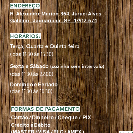
ENDEREÇO
R. Alexandre Marion, 364, Juraci Alves
Galdino - Jaguariúna - SP - 13912-674
HORÁRIOS:
Terça, Quarta e Quinta-feira
(
d
as 11:30 às 15:30)
Sexta e Sábado
(cozinha sem intervalo)
(das 11:30 às 22:00)
Domingo e Feriado
(
das 11:30 às 16:3
0)
FORMAS DE PAGAMENTO
Cartão / Dinheiro / Cheque / PIX
Crédito e Débito
(MASTER / VISA / ELO / AMEX )